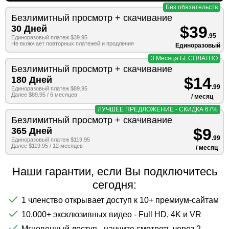
Без обязательств
Безлимитный просмотр + скачивание
$39
30 Дней
.95
Единоразовый платеж $39.95
Не включает повторных платежей и продления
Единоразовый
3 Месяца БЕСПЛАТНО
Безлимитный просмотр + скачивание
$14
180 Дней
.99
Единоразовый платеж $89.95
Далее $89.95 / 6 месяцев
/ месяц
ЛУЧШЕЕ ПРЕДЛОЖЕНИЕ - СКИДКА 67%
Безлимитный просмотр + скачивание
$9
365 Дней
.99
Единоразовый платеж $119.95
Далее $119.95 / 12 месяцев
/ месяц
Наши гарантии, если Вы подключитесь
сегодня:
1 членство открывает доступ к 10+ премиум-сайтам
10,000+ эксклюзивных видео - Full HD, 4K и VR
Мгновенный доступ - начните смотреть через 2